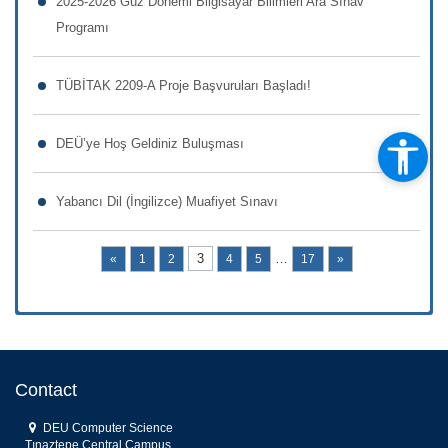
2025-2026 Güz Dönemi Bilgisayar Bilimleri Ara Sınav
Programı
TÜBİTAK 2209-A Proje Başvuruları Başladı!
DEÜ’ye Hoş Geldiniz Buluşması
Yabancı Dil (İngilizce) Muafiyet Sınavı
3
…
«
1
2
4
5
17
»
Contact
DEU Computer Science
Tınaztepe Central Campus