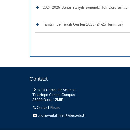
2024-2025 Bahar Yarıyılı Sonunda Tek Ders Sınavı
Tanıtım ve Tercih Günleri 2025 (24-25 Temmuz)
Contact
DEU Computer Science
Tınaztepe Central Campus
35390 Buca / İZMİR
Contact Phone
bilgisayarbilimleri@deu.edu.tr