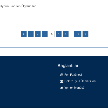
 Uygun Görülen Öğrenciler
4
…
«
1
2
3
5
6
17
»
Bağlantılar
Fen Fakültesi
Dokuz Eylül Üniversitesi
Yemek Menüsü