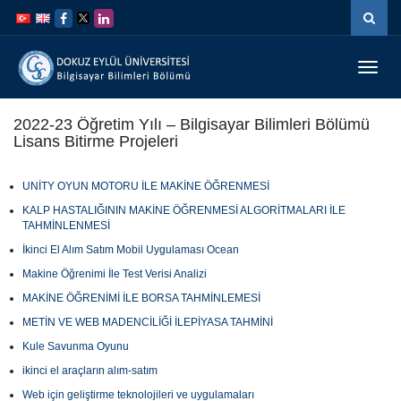
İçeriğe
Navigasyona
atla
atla
Menüy
Geç
2022-23 Öğretim Yılı – Bilgisayar Bilimleri Bölümü
Lisans Bitirme Projeleri
UNİTY OYUN MOTORU İLE MAKİNE ÖĞRENMESİ
KALP HASTALIĞININ MAKİNE ÖĞRENMESİ ALGORİTMALARI İLE
TAHMİNLENMESİ
İkinci El Alım Satım Mobil Uygulaması Ocean
Makine Öğrenimi İle Test Verisi Analizi
MAKİNE ÖĞRENİMİ İLE BORSA TAHMİNLEMESİ
METİN VE WEB MADENCİLİĞİ İLEPİYASA TAHMİNİ
Kule Savunma Oyunu
ikinci el araçların alım-satım
Web için geliştirme teknolojileri ve uygulamaları